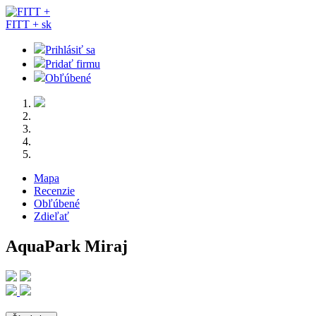
FITT +
sk
Prihlásiť sa
Pridať firmu
Obľúbené
Mapa
Recenzie
Obľúbené
Zdieľať
AquaPark Miraj