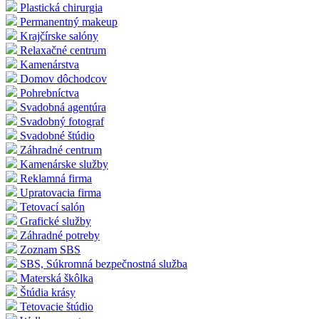
Plastická chirurgia
Permanentný makeup
Krajčírske salóny
Relaxačné centrum
Kamenárstva
Domov dôchodcov
Pohrebníctva
Svadobná agentúra
Svadobný fotograf
Svadobné štúdio
Záhradné centrum
Kamenárske služby
Reklamná firma
Upratovacia firma
Tetovací salón
Grafické služby
Záhradné potreby
Zoznam SBS
SBS, Súkromná bezpečnostná služba
Materská škôlka
Štúdia krásy
Tetovacie štúdio