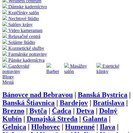
Wellness centrum
Dámske kaderníctvo
Krajčírsky salón
Nechtové štúdio
Salóny krásy
Video kameraman
Relaxačné centrá
Solárne štúdio
Kozmetické služby
Farmárske potraviny
Pánske kaderníctva
Gazdovské
Masážny
Estetické
potraviny
Barber
salón
klinky
Blogy
Mestá
Bánovce nad Bebravou
|
Banská Bystrica
|
Banská Štiavnica
|
Bardejov
|
Bratislava
|
Brezno
|
Bytča
|
Čadca
|
Detva
|
Dolný
Kubín
|
Dunajská Streda
|
Galanta
|
Gelnica
|
Hlohovec
|
Humenné
|
Ilava
|