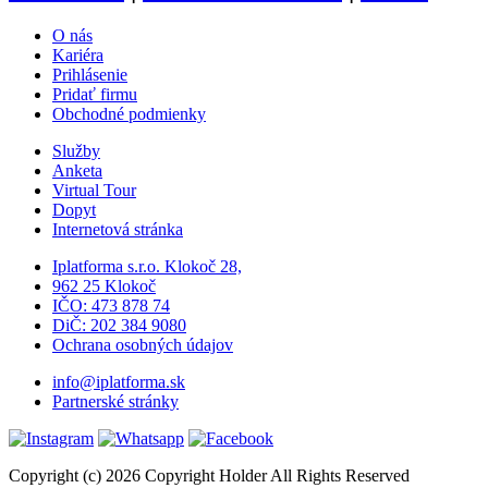
O nás
Kariéra
Prihlásenie
Pridať firmu
Obchodné podmienky
Služby
Anketa
Virtual Tour
Dopyt
Internetová stránka
Iplatforma s.r.o. Klokoč 28,
962 25 Klokoč
IČO: 473 878 74
DiČ: 202 384 9080
Ochrana osobných údajov
info@iplatforma.sk
Partnerské stránky
Copyright (c) 2026 Copyright Holder All Rights Reserved