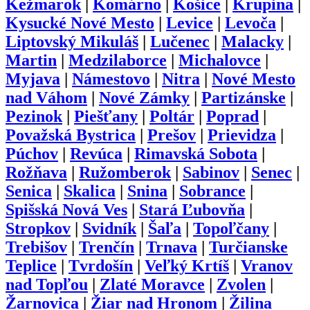
Kežmarok
|
Komárno
|
Košice
|
Krupina
|
Kysucké Nové Mesto
|
Levice
|
Levoča
|
Liptovský Mikuláš
|
Lučenec
|
Malacky
|
Martin
|
Medzilaborce
|
Michalovce
|
Myjava
|
Námestovo
|
Nitra
|
Nové Mesto
nad Váhom
|
Nové Zámky
|
Partizánske
|
Pezinok
|
Piešťany
|
Poltár
|
Poprad
|
Považská Bystrica
|
Prešov
|
Prievidza
|
Púchov
|
Revúca
|
Rimavská Sobota
|
Rožňava
|
Ružomberok
|
Sabinov
|
Senec
|
Senica
|
Skalica
|
Snina
|
Sobrance
|
Spišská Nová Ves
|
Stará Ľubovňa
|
Stropkov
|
Svidník
|
Šaľa
|
Topoľčany
|
Trebišov
|
Trenčín
|
Trnava
|
Turčianske
Teplice
|
Tvrdošín
|
Veľký Krtíš
|
Vranov
nad Topľou
|
Zlaté Moravce
|
Zvolen
|
Žarnovica
|
Žiar nad Hronom
|
Žilina