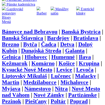
Pánske kaderníctva
Gazdovské
Masážny
Estetické
potraviny
Barber
salón
klinky
Blogy
Mestá
Bánovce nad Bebravou
|
Banská Bystrica
|
Banská Štiavnica
|
Bardejov
|
Bratislava
|
Brezno
|
Bytča
|
Čadca
|
Detva
|
Dolný
Kubín
|
Dunajská Streda
|
Galanta
|
Gelnica
|
Hlohovec
|
Humenné
|
Ilava
|
Kežmarok
|
Komárno
|
Košice
|
Krupina
|
Kysucké Nové Mesto
|
Levice
|
Levoča
|
Liptovský Mikuláš
|
Lučenec
|
Malacky
|
Martin
|
Medzilaborce
|
Michalovce
|
Myjava
|
Námestovo
|
Nitra
|
Nové Mesto
nad Váhom
|
Nové Zámky
|
Partizánske
|
Pezinok
|
Piešťany
|
Poltár
|
Poprad
|