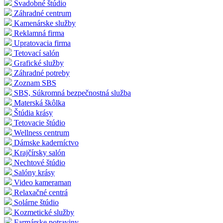
Svadobné štúdio
Záhradné centrum
Kamenárske služby
Reklamná firma
Upratovacia firma
Tetovací salón
Grafické služby
Záhradné potreby
Zoznam SBS
SBS, Súkromná bezpečnostná služba
Materská škôlka
Štúdia krásy
Tetovacie štúdio
Wellness centrum
Dámske kaderníctvo
Krajčírsky salón
Nechtové štúdio
Salóny krásy
Video kameraman
Relaxačné centrá
Solárne štúdio
Kozmetické služby
Farmárske potraviny