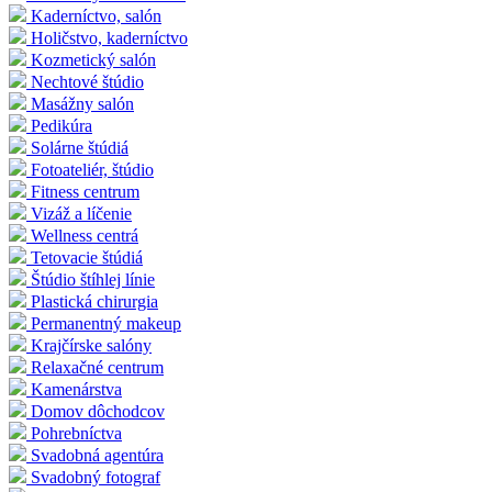
Kaderníctvo, salón
Holičstvo, kaderníctvo
Kozmetický salón
Nechtové štúdio
Masážny salón
Pedikúra
Solárne štúdiá
Fotoateliér, štúdio
Fitness centrum
Vizáž a líčenie
Wellness centrá
Tetovacie štúdiá
Štúdio štíhlej línie
Plastická chirurgia
Permanentný makeup
Krajčírske salóny
Relaxačné centrum
Kamenárstva
Domov dôchodcov
Pohrebníctva
Svadobná agentúra
Svadobný fotograf