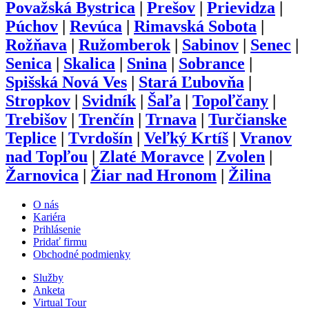
Považská Bystrica
|
Prešov
|
Prievidza
|
Púchov
|
Revúca
|
Rimavská Sobota
|
Rožňava
|
Ružomberok
|
Sabinov
|
Senec
|
Senica
|
Skalica
|
Snina
|
Sobrance
|
Spišská Nová Ves
|
Stará Ľubovňa
|
Stropkov
|
Svidník
|
Šaľa
|
Topoľčany
|
Trebišov
|
Trenčín
|
Trnava
|
Turčianske
Teplice
|
Tvrdošín
|
Veľký Krtíš
|
Vranov
nad Topľou
|
Zlaté Moravce
|
Zvolen
|
Žarnovica
|
Žiar nad Hronom
|
Žilina
O nás
Kariéra
Prihlásenie
Pridať firmu
Obchodné podmienky
Služby
Anketa
Virtual Tour