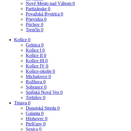
Nové Mesto nad Váhom
0
Partizánske
0
Považská Bystrica
0
Prievidza
0
Púchov
0
Trenčín
0
Košice
0
Gelnica
0
Košice I
0
Košice II
0
Košice III
0
Košice IV
0
Košice-okolie
0
Michalovce
0
Rožňava
0
Sobrance
0
Spišská Nová Ves
0
Trebišov
0
Trnava
0
Dunajská Streda
0
Galanta
0
Hlohovec
0
Piešťany
0
Senica
0