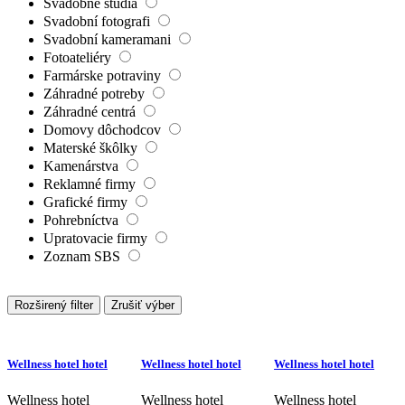
Svadobné štúdiá
Svadobní fotografi
Svadobní kameramani
Fotoateliéry
Farmárske potraviny
Záhradné potreby
Záhradné centrá
Domovy dôchodcov
Materské škôlky
Kamenárstva
Reklamné firmy
Grafické firmy
Pohrebníctva
Upratovacie firmy
Zoznam SBS
Rozširený filter
Zrušiť výber
Wellness hotel hotel
Wellness hotel hotel
Wellness hotel hotel
Wellness hotel
Wellness hotel
Wellness hotel