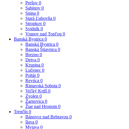
Prešov
0
Sabinov
0
Snina
0
Stará Ľubovňa
0
Stropkov
0
Svidník
0
Vranov nad Topľou
0
Banská Bystrica
0
Banská Bystrica
0
Banská Štiavnica
0
Brezno
0
Detva
0
Krupina
0
Lučenec
0
Poltár
0
Revúca
0
Rimavská Sobota
0
Veľký Krtíš
0
Zvolen
0
Žarnovica
0
Žiar nad Hronom
0
Trenčín
0
Bánovce nad Bebravou
0
Ilava
0
Myjava
0