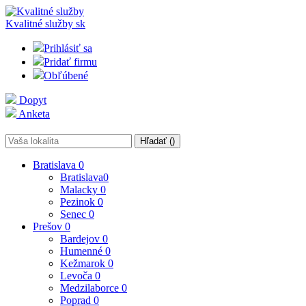
Kvalitné služby
sk
Prihlásiť sa
Pridať firmu
Obľúbené
Dopyt
Anketa
Hľadať (
)
Bratislava
0
Bratislava
0
Malacky
0
Pezinok
0
Senec
0
Prešov
0
Bardejov
0
Humenné
0
Kežmarok
0
Levoča
0
Medzilaborce
0
Poprad
0