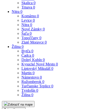
Skalica
0
Trnava
0
Nitra
0
Komárno
0
Levice
0
Nitra
0
Nové Zámky
0
Šaľa
0
Topoľčany
0
Zlaté Moravce
0
Žilina
0
Bytča
0
Čadca
0
Dolný Kubín
0
Kysucké Nové Mesto
0
Liptovský Mikuláš
0
Martin
0
Námestovo
0
Ružomberok
0
Turčianske Teplice
0
Tvrdošín
0
Žilina
0
Zobraziť na mape