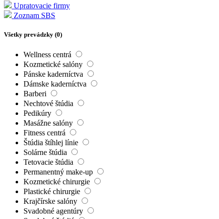
Upratovacie firmy
Zoznam SBS
Všetky prevádzky (
0
)
Wellness centrá
Kozmetické salóny
Pánske kaderníctva
Dámske kaderníctva
Barberi
Nechtové štúdia
Pedikúry
Masážne salóny
Fitness centrá
Štúdia štíhlej línie
Solárne štúdia
Tetovacie štúdia
Permanentný make-up
Kozmetické chirurgie
Plastické chirurgie
Krajčírske salóny
Svadobné agentúry