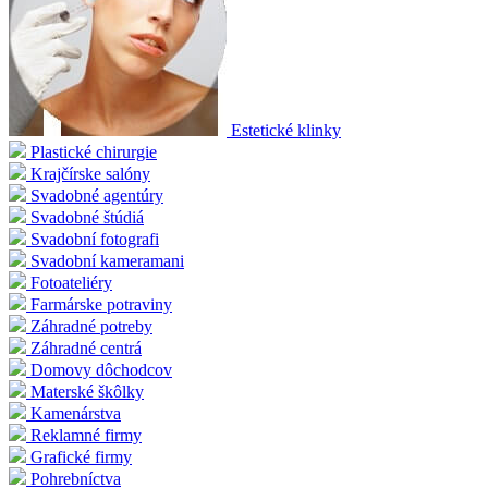
Estetické klinky
Plastické chirurgie
Krajčírske salóny
Svadobné agentúry
Svadobné štúdiá
Svadobní fotografi
Svadobní kameramani
Fotoateliéry
Farmárske potraviny
Záhradné potreby
Záhradné centrá
Domovy dôchodcov
Materské škôlky
Kamenárstva
Reklamné firmy
Grafické firmy
Pohrebníctva