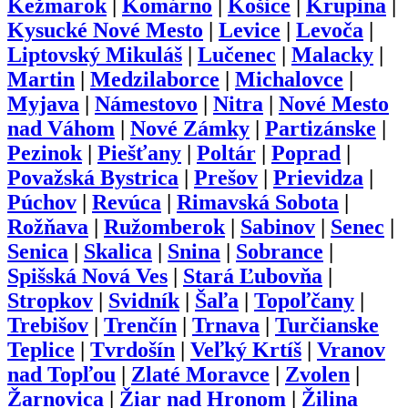
Kežmarok
|
Komárno
|
Košice
|
Krupina
|
Kysucké Nové Mesto
|
Levice
|
Levoča
|
Liptovský Mikuláš
|
Lučenec
|
Malacky
|
Martin
|
Medzilaborce
|
Michalovce
|
Myjava
|
Námestovo
|
Nitra
|
Nové Mesto
nad Váhom
|
Nové Zámky
|
Partizánske
|
Pezinok
|
Piešťany
|
Poltár
|
Poprad
|
Považská Bystrica
|
Prešov
|
Prievidza
|
Púchov
|
Revúca
|
Rimavská Sobota
|
Rožňava
|
Ružomberok
|
Sabinov
|
Senec
|
Senica
|
Skalica
|
Snina
|
Sobrance
|
Spišská Nová Ves
|
Stará Ľubovňa
|
Stropkov
|
Svidník
|
Šaľa
|
Topoľčany
|
Trebišov
|
Trenčín
|
Trnava
|
Turčianske
Teplice
|
Tvrdošín
|
Veľký Krtíš
|
Vranov
nad Topľou
|
Zlaté Moravce
|
Zvolen
|
Žarnovica
|
Žiar nad Hronom
|
Žilina