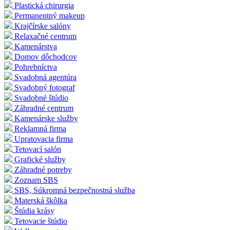
Plastická chirurgia
Permanentný makeup
Krajčírske salóny
Relaxačné centrum
Kamenárstva
Domov dôchodcov
Pohrebníctva
Svadobná agentúra
Svadobný fotograf
Svadobné štúdio
Záhradné centrum
Kamenárske služby
Reklamná firma
Upratovacia firma
Tetovací salón
Grafické služby
Záhradné potreby
Zoznam SBS
SBS, Súkromná bezpečnostná služba
Materská škôlka
Štúdia krásy
Tetovacie štúdio