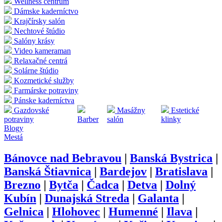
Wellness centrum
Dámske kaderníctvo
Krajčírsky salón
Nechtové štúdio
Salóny krásy
Video kameraman
Relaxačné centrá
Solárne štúdio
Kozmetické služby
Farmárske potraviny
Pánske kaderníctva
Gazdovské
Masážny
Estetické
potraviny
Barber
salón
klinky
Blogy
Mestá
Bánovce nad Bebravou
|
Banská Bystrica
|
Banská Štiavnica
|
Bardejov
|
Bratislava
|
Brezno
|
Bytča
|
Čadca
|
Detva
|
Dolný
Kubín
|
Dunajská Streda
|
Galanta
|
Gelnica
|
Hlohovec
|
Humenné
|
Ilava
|