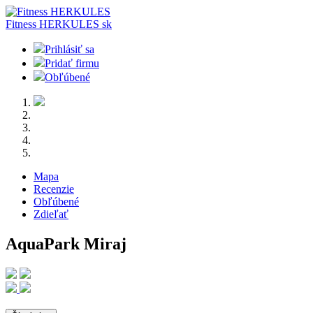
Fitness HERKULES
sk
Prihlásiť sa
Pridať firmu
Obľúbené
Mapa
Recenzie
Obľúbené
Zdieľať
AquaPark Miraj