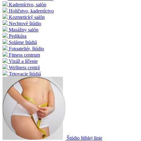
Kaderníctvo, salón
Holičstvo, kaderníctvo
Kozmetický salón
Nechtové štúdio
Masážny salón
Pedikúra
Solárne štúdiá
Fotoateliér, štúdio
Fitness centrum
Vizáž a líčenie
Wellness centrá
Tetovacie štúdiá
Štúdio štíhlej línie