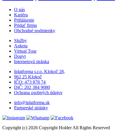
O nás
Kariéra
Prihlásenie
Pridať firmu
Obchodné podmienky
Služby
Anketa
Virtual Tour
Dopyt
Internetová stránka
Iplatforma s.r.o. Klokoč 28,
962 25 Klokoč
IČO: 473 878 74
DiČ: 202 384 9080
Ochrana osobných údajov
info@iplatforma.sk
Partnerské stránky
Copyright (c) 2026 Copyright Holder All Rights Reserved